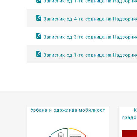
Записник од 1-та седница на Надзорни
Записник од 4-та седница на Надзорни
Записник од 3-та седница на Надзорни
Записник од 1-та седница на Надзорни
лност
Kратки биографии на
градоначалниците (2025-2029)