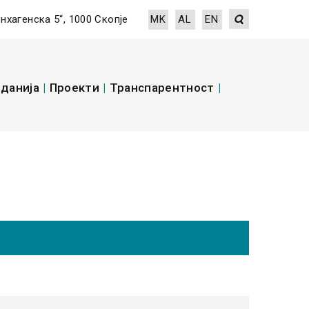
енхагенска 5“, 1000 Скопје
MK
AL
EN
данија
|
Проекти
|
Транспарентност
|