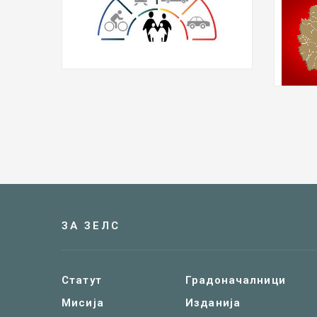
ЗА ЗЕЛС
Статут
Градоначалници
Мисија
Изданија