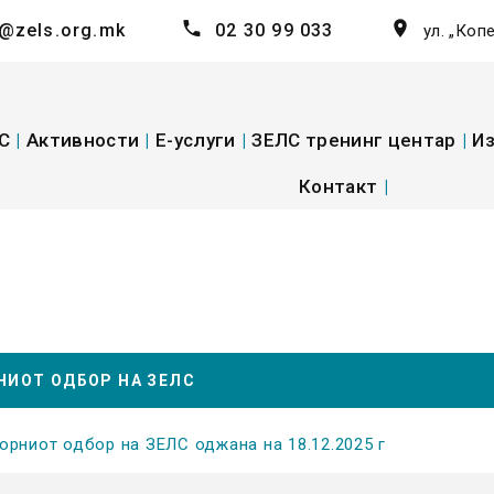
@zels.org.mk
02 30 99 033
ул. „Коп
С
|
Активности
|
E-услуги
|
ЗЕЛС тренинг центар
|
Из
Контакт
|
НИОТ ОДБОР НА ЗЕЛС
орниот одбор на ЗЕЛС оджана на 18.12.2025 г