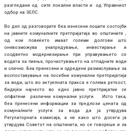
разгледани од сите локални власти и од Управниот
одбор на ЗЕЛС.
Во дел од разговорите беа изнесени лошите состојби
на јавните комуналните претпријатија во општините ,
од кои повеќето имаат големи долгови што
оневозможува унапредување, инвестирање и
соодветно модернизирање при управувањето со
водата за пиење, прочистувањето на отпадните води
и слично. Беа пренесени и одредени размислување за
воспоставување на посебни комунални претпријатија
за води, што во актуелната пракса е голема реткост,
бидејќи најчесто во едно јавно претпријатие се
опфатени различни комунални услуги. Исто така,
беа пренесени информации за предлози цената од
комуналните услуги за вода да ја утврдува
Регулаторната комисија, а не како што досега ја
утврдува Советот на општината, но се говореше и за