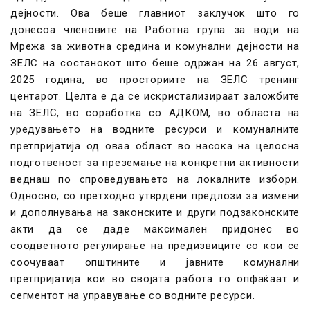
дејности. Ова беше главниот заклучок што го
донесоа членовите на Работна група за води на
Мрежа за животна средина и комунални дејности на
ЗЕЛС на состанокот што беше одржан на 26 август,
2025 година, во просториите на ЗЕЛС тренинг
центарот. Целта е да се искристализираат заложбите
на ЗЕЛС, во соработка со АДКОМ, во областа на
уредувањето на водните ресурси и комуналните
претпријатија од оваа област во насока на целосна
подготвеност за преземање на конкретни активности
веднаш по спроведувањето на локалните избори.
Односно, со претходно утврдени предлози за измени
и дополнувања на законските и други подзаконските
акти да се даде максимален придонес во
соодветното регулирање на предизвиците со кои се
соочуваат општините и јавните комунални
претпријатија кои во својата работа го опфаќаат и
сегментот на управување со водните ресурси.