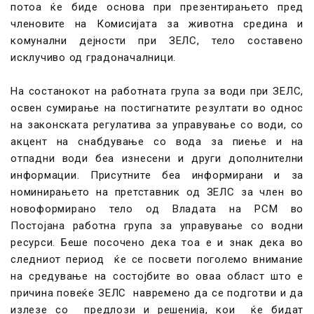
потоа ќе биде основа при презентирањето пред
членовите на Комисијата за животна средина и
комунални дејности при ЗЕЛС, тело составено
исклучиво од градоначалници.
На состанокот на работната група за води при ЗЕЛС,
освен сумирање на постигнатите резултати во однос
на законската регулатива за управување со води, со
акцент на снабдување со вода за пиење и на
отпадни води беа изнесени и други дополнителни
информации. Присутните беа информирани и за
номинирањето на претставник од ЗЕЛС за член во
новоформирано тело од Владата на РСМ во
Постојана работна група за управување со водни
ресурси. Беше посочено дека тоа е и знак дека во
следниот период ќе се посвети поголемо внимание
на средување на состојбите во оваа област што е
причина повеќе ЗЕЛС навремено да се подготви и да
излезе со предлози и решенија, кои ќе бидат