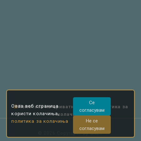
Се
Оваа веб страница
Политика на приватност
|
Политика за
согласувам
користи колачиња,
колачиња
Не се
политика за колачиња
согласувам
©
2026
Copyright. By
UNET