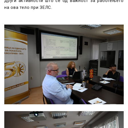
други активности што се од важност за работењето
на ова тело при ЗЕЛС.