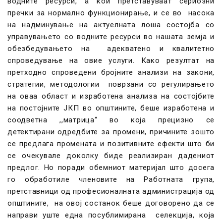
водните ресурси, а кои претставуваат сериозни
пречки за нормално функционирање, и се во насока
на надминување на актуелната лоша состојба со
управувањето со водните ресурси во нашата земја и
обезбедувањето на адекватено и квалитетно
спроведување на овие услуги. Како резултат на
претходно спроведени бројните анализи на закони,
стратегии, методологии поврзани со регулирањето
на оваа област и изработена анализа на состојбите
на постојните ЈКП во општините, беше изработена и
соодветна ,,матрица“ во која прецизно се
детектирани одредбите за промени, причините зошто
се предлага промената и позитивните ефекти што би
се очекувале доколку биде реализиран дадениот
предлог. Но поради обемниот материјал што досега
го обработиле членовите на Работната група,
претставници од професионалната администрација од
општините, на овој состанок беше договорено да се
направи уште една посублимирана селекција, која