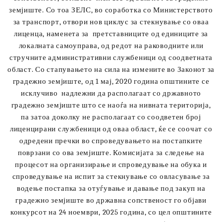
земјиште. Со тоа
ЗЕЛС, во соработка со Министерството
за транспорт, отвори нов циклус за стекнување со оваа
лиценца, наменета за претставниците од единиците за
локалната самоуправа, од редот на раководните или
стручните административни службеници од соодветната
област. Со стапувањето на сила на измените во Законот за
градежно земјиште, од 1 мај, 2020 година општините се
исклучиво надлежни да располагаат со државното
градежно земјиште што се наоѓа на нивната територија,
па затоа доколку не располагаат со соодветен број
лиценцирани службеници од оваа област, ќе се соочат со
одредени пречки во спроведувањето на постапките
поврзани со ова земјиште.
Комисијата за следење на
процесот на организирање и спроведување на обука и
спроведување на испит за стекнување со овласување за
водење постапка за отуѓување и давање под закуп на
градежно земјиште во државна сопственост го објави
конкурсот на 24 ноември, 2025 година, со цел општините