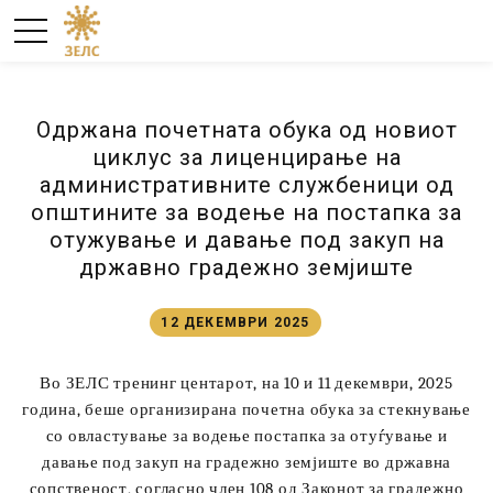
Одржана почетната обука од новиот
циклус за лиценцирање на
административните службеници од
општините за водење на постапка за
отужување и давање под закуп на
државно градежно земјиште
12 ДЕКЕМВРИ 2025
Во ЗЕЛС тренинг центарот, на 10 и 11 декември, 2025
година, беше организирана почетна обука за стекнување
со овластување за водење постапка за отуѓување и
давање под закуп на градежно земјиште во државна
сопственост, согласно член 108 од Законот за градежно