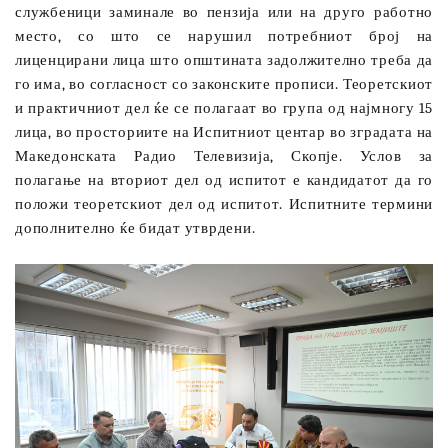
службеници заминале во пензија или на друго работно
место, со што се нарушил потребниот број на
лиценцирани лица што општината задолжително треба да
го има, во согласност со законските прописи. Теоретскиот
и практичниот дел ќе се полагаат во група од најмногу 15
лица, во просториите на Испитниот центар во зградата на
Македонската Радио Телевизија, Скопје. Услов за
полагање на вториот дел од испитот е кандидатот да го
положи теоретскиот дел од испитот. Испитните термини
дополнително ќе бидат утврдени.