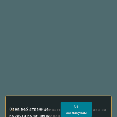
Се
Оваа веб страница
Политика на приватност
|
Политика за
согласувам
користи колачиња,
колачиња