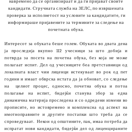
навремено да се организираат и да ги пријават своите
кандидати.
Стручната служба на ЗЕЛС, по извршената
проверка за исполнетост на условите за кандидатите, ги
информираше пријавените за термините за следење на
почетната обука.
Интересот за обуката беше голем. Обуката во двата дена
ја проследија вкупно 112 учесници за што добија и
потврда за посета на почетна обука, без која не може
полагаат испит. Дел од учесниците беа претставници од
локалната власт чии лиценци истекуваат во рок од пет
години и имаат обврска истата да ја обноват, со следење
на
целиот процес, односно, почетна обука и потоа
полагање на испит, бидејќи станува збор за една
динамична материја проследена и со одредени измени во
прописите, но истовремено и комплексна од аспект на
имотноправните и другите постапки што треба да се
спроведуваат.
Некои од општините, пак, имаа потреба да
испратат нови кандидати, бидејќи дел од лиценцираните