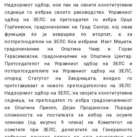
Надзорниот одбор, кои пак на своите конститутивни
седници го избраа своето раководство. Управниот
одбор на ЗЕЛС за претседател го избра Орце
Ѓорѓиевски, градоначалник на Град Скопје, кој оваа
функција ќе ја извршува по вторпат, а за
потпретседатели на ЗЕЛС беа избрани: Изет Меџити,
градоначалник на Општина Чаир и Горан
Герасимовски, градоначалник на Општина Центар.
Претседателот на Управниот одбор на ЗЕЛС и
потпретседателите на Управниот одбор на ЗЕЛС,
според Статутот на Заедницата, воедно го
претставуваат и новото претседателство на ЗЕЛС.
Надзорниот одбор на ЗЕЛС, на својата конститутивна
седница, за претседател го избра градоначалникот
на Општина Прилеп, Дејан Проданоски. Поради
сложеноста на постапката за избор на осумте
членови (од вкупно 9 члена) на Комитетот на
советите при ЗЕЛС, делегатите на Генералното