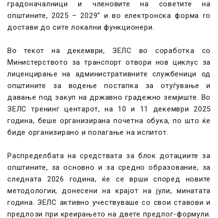
градоначалници и членовите на советите на
општините, 2025 – 2029“ и во електронска форма го
достави до сите локални функционери.
Во текот на декември, ЗЕЛС во соработка со
Министерството за транспорт отвори нов циклус за
лиценцирање на административните службеници од
општините за водење постапка за отуѓување и
давање под закуп на државно градежно земјиште. Во
ЗЕЛС тренинг центарот, на 10 и 11 декември 2025
година, беше организирана почетна обука, по што ќе
биде организирано и полагање на испитот.
Распределбата на средствата за блок дотациите за
општините, за основно и за средно образование, за
следната 2026 година, ќе се врши според новите
методологии, донесени на крајот на јули, минатата
година. ЗЕЛС активно учествуваше со свои ставови и
предлози при креирањето на двете предлог-формули.