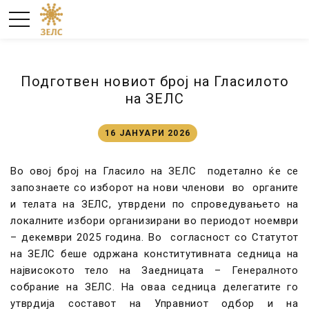
Подготвен новиот број на Гласилото
на ЗЕЛС
16 ЈАНУАРИ 2026
Во овој број на Гласило на ЗЕЛС подетално ќе се
запознаете со изборот на нови членови во органите
и телата на ЗЕЛС, утврдени по спроведувањето на
локалните избори организирани во периодот ноември
– декември 2025 година. Во согласност со Статутот
на ЗЕЛС беше одржана конститутивната седница на
највисокото тело на Заедницата – Генералното
собрание на ЗЕЛС. На оваа седница делегатите го
утврдија составот на Управниот одбор и на