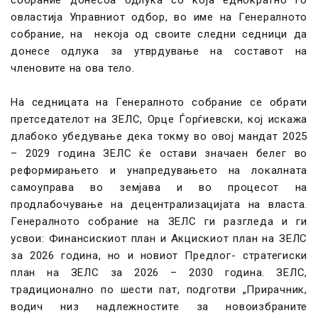
собрание донесоа одлука со која еднократно го
овластија Управниот одбор, во име на Генералното
собрание, на некоја од своите следни седници да
донесе одлука за утврдување на составот на
членовите на ова тело.
На седницата на Генералното собрание се обрати
претседателот на ЗЕЛС, Орце Ѓорѓиевски, кој искажа
длабоко убедување дека токму во овој мандат 2025
– 2029 година ЗЕЛС ќе остави значаен белег во
реформирањето и унапредувањето на локалната
самоуправа во земјава и во процесот на
продлабочување на децентрализацијата на власта.
Генералното собрание на ЗЕЛС ги разгледа и ги
усвои: Финансискиот план и Акцискиот план на ЗЕЛС
за 2026 година, но и новиот Предлог- стратегиски
план на ЗЕЛС за 2026 – 2030 година. ЗЕЛС,
традиционално по шести пат, подготви „Прирачник,
водич низ надлежностите за новоизбраните