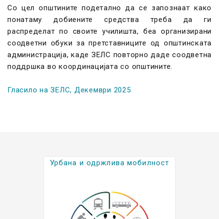
Со цел општините подетално да се запознаат како
понатаму добиените средства треба да ги
распределат по своите училишта, беа организирани
соодветни обуки за претставниците од општинската
администрација, каде ЗЕЛС повторно даде соодветна
поддршка во координацијата со општините.
Гласило на ЗЕЛС, Декември 2025
Урбана и одржлива мобилност
Kратки биографии на
градоначалниците (2025-2029)