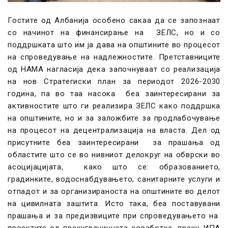
Гостите од Албанија особено сакаа да се запознаат
со начинот на финансирање на ЗЕЛС, но и со
поддршката што им ја дава на општините во процесот
на спроведување на надлежностите. Претставниците
од НАМА нагласија дека започнуваат со реализација
на нов Стратегиски план за периодот 2026-2030
година, па во таа насока беа заинтересирани за
активностите што ги реализира ЗЕЛС како поддршка
на општините, но и за заложбите за продлабочување
на процесот на децентрализација на власта. Дел од
присутните беа заинтересирани за прашања од
областите што се во нивниот делокруг на обврски во
асоцијацијата, како што се: образованието,
градинките, водоснабдувањето, санитарните услуги и
отпадот и за организираноста на општините во делот
на цивилната заштита. Исто така, беа поставувани
прашања и за предизвиците при спроведувањето на
проектите од прекуграничната соработка, преку ИПА