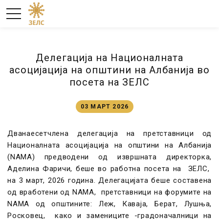
Делегација на Националната
асоцијација на општини на Албанија во
посета на ЗЕЛС
03 МАРТ 2026
Дванаесетчлена делегација на претставници од
Националната асоцијација на општини на Албанија
(NAMA) предводени од извршната директорка,
Аделина Фаричи, беше во работна посета на ЗЕЛС,
на 3 март, 2026 година. Делегацијата беше составена
од вработени од NAMA, претставници на форумите на
NAMA од општините: Леж, Каваја, Берат, Лушња,
Рoсковец, како и замениците -градоначалници на