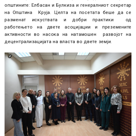
општините: Елбасан и Булкиза и генералниот секретар
на Општина Круја. Целта на посетата беше да се
разменат искуствата и добри практики од
работењето на двете асоцијации и преземените
активности во насока на натамошен развојот на
децентрализацијата на власта во двете земји.