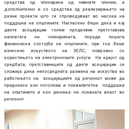
средства од членарина од нивните членки, а
дополнително и со средства од реализирањето на
разни проекти што ги спроведуваат во насока на
поддршка на општините. Нагласено беше дека и кај
двете асоцијации голем предизвик претставува
наплатата на членарината, поради лошата
финансиска состојба на општините, при тоа беше
изнесено искуството на ЗЕЛС, поврзано со
користењето на електронските услуги. На крајот од
средбата, претставниците од двете асоцијации се
сложија дека непосредната размена на искуства во
работењето на асоцијациите од регионот може да
придонесе кон поголема и поквалитетна поддршка
на општините и кон јакнење на локаната власт во
регионот.