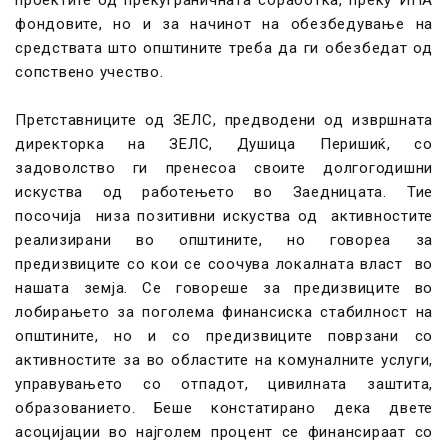
фондовите, но и за начинот на обезбедување на
средствата што општините треба да ги обезбедат од
сопствено учество.
Претставниците од ЗЕЛС, предводени од извршната
директорка на ЗЕЛС, Душица Перишиќ, со
задоволство ги пренесоа своите долгогодишни
искуства од работењето во Заедницата. Тие
посочија низа позитивни искуства од активностите
реализирани во општините, но говореа за
предизвиците со кои се соочува локалната власт во
нашата земја. Се говореше за предизвиците во
лобирањето за поголема финансиска стабилност на
општините, но и со предизвиците поврзани со
активностите за во областите на комуналните услуги,
управувањето со отпадот, цивилната заштита,
образованието. Беше констатирано дека двете
асоцијации во најголем процент се финансираат со