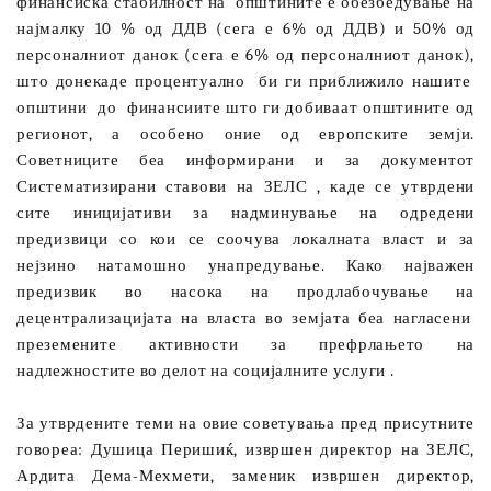
финансиска стабилност на
општините е обезбедување на
најмалку 10 % од ДДВ (сега е 6% од ДДВ) и 50% од
персоналниот данок (сега е 6% од персоналниот данок),
што донекаде процентуално
би ги приближило нашите
општини
до
финансиите што ги добиваат општините од
регионот, а особено оние од европските земји.
Советниците беа информирани и за документот
Систематизирани ставови на ЗЕЛС , каде се утврдени
сите иницијативи за надминување на одредени
предизвици со кои се соочува локалната власт и за
нејзино натамошно унапредување. Како најважен
предизвик во насока на продлабочување на
децентрализацијата на власта во земјата беа нагласени
преземените активности за префрлањето на
надлежностите во делот на социјалните услуги .
За утврдените теми на овие советувања пред присутните
говореа: Душица Перишиќ, извршен директор на ЗЕЛС,
Ардита Дема-Мехмети, заменик извршен директор,