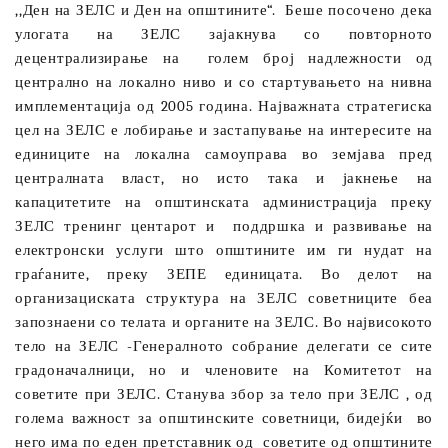
,,Ден на ЗЕЛС и Ден на општините“.
Беше посочено дека
улогата на ЗЕЛС зајакнува со повторното
децентрализирање на
голем број надлежности од
централно на локално ниво и со стартувањето на нивна
имплементација од 2005 година. Најважната стратегиска
цел на ЗЕЛС е лобирање и застапување на интересите на
единиците на локална самоуправа во земјава пред
централната власт, но исто така и јакнење на
капацитетите на општинската администрација преку
ЗЕЛС тренинг центарот и
поддршка и развивање на
електронски услуги што општините им ги нудат на
граѓаните, преку ЗЕПЕ единицата. Во делот на
организациската структура на ЗЕЛС советниците беа
запознаени со телата и органите на ЗЕЛС. Во највисокото
тело на ЗЕЛС -Генералното собрание делегати се сите
градоначалници, но и членовите на Комитетот на
советите при ЗЕЛС. Станува збор за тело при ЗЕЛС , од
голема важност за општинските советници, бидејќи
во
него има по еден претставник од
советите од општините