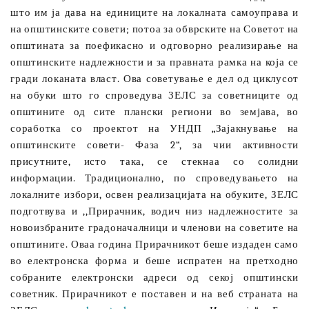
што им ја дава на единиците на локалната самоуправа и
на општинските совети; потоа за обврските на Советот на
општината за поефикасно и одговорно реализирање на
општинските надлежности и за правната рамка на која се
гради локаната власт. Ова советување е дел од циклусот
на обуки што го спроведува ЗЕЛС за советниците од
општините од сите плански региони во земјава, во
соработка со проектот на УНДП „Зајакнување на
општинските совети- Фаза 2“, за чии активности
присутните, исто така, се стекнаа со солидни
информации. Традиционално, по спроведувањето на
локалните избори, освен реализацијата на обуките, ЗЕЛС
подготвува и ,,Прирачник, водич низ надлежностите за
новоизбраните градоначалници и членови на советите на
општините. Оваа година Прирачникот беше издаден само
во електронска форма и беше испратен на претходно
собраните електронски адреси од секој општински
советник. Прирачникот е поставен и на веб страната на