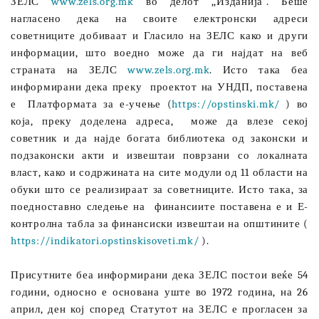
ЗЕЛС
www.zels.org.mk
во делот ,,Изданија“. Беше
нагласено дека на своите електронски адреси
советниците добиваат и Гласило на ЗЕЛС како и други
информации, што воедно може да ги најдат на веб
страната на ЗЕЛС
www.zels.org.mk
. Исто така беа
информирани дека преку
проектот на УНДП, поставена
е
Платформата за е-учење (
https://opstinski.mk/
) во
која, преку доделена адреса,
може да влезе секој
советник и да најде богата библиотека од законски и
подзаконски акти и извештаи поврзани со локалната
власт, како и содржината на сите модули од 11 области на
обуки што се реализираат за советниците. Исто така, за
поедноставно следење на
финансиите поставена е и Е-
контролна табла за финансиски извештаи на општините (
https://indikatori.opstinskisoveti.mk/
).
Присутните беа информирани дека ЗЕЛС постои веќе 54
години, односно е основана уште во 1972 година, на 26
април, ден кој според Статутот на ЗЕЛС е прогласен за