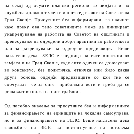
на секој од осумте плански региони во земјата и по
службена должност член е и претседателот на Советот на
Град Скопје. Присутните беа информирани
за начинот
како преку ова тело советниците може да иницираат
унапредување на работата на Советот на општината и
пренесување на одредени добри практики во работењето
или за разрешување на одредени предизвици.
Беше
нагласено дека
ЗЕЛС е заедница на сите општини во
земјата и на Град Скопје, каде сите одлуки се донесуваат
во консензус, без политичка, етничка или било каква
друга основа, бидејќи предизвиците со кои тие се
соочуваат
се за сите
приближно исти и треба да се
решаваат во полза на сите граѓани .
Од посебно значење за присутните беа и информациите
за финансирањето на единиците на локална самоуправа,
но и за финансирањето на ЗЕЛС. Беше нагласено дека
заложбите на ЗЕЛС за постигнување на поголема