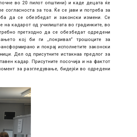
почне во 20 пилот општини) и каде децата ќе
 согласноста за тоа. Ќе се јави и потреба за
еба да се обезбедат и законски измени. Се
е на кадарот од училиштата во градинките, во
отребно претходно да се обезбедат одредени
ањето кој би ги ,,покривал“ трошоците за
рансформирано и покрај исполнетите законски
ници. Дел од присутните истакнаа предлог за
авен кадар. Присутните посочија и на фактот
момент за разгледување, бидејќи во одредени