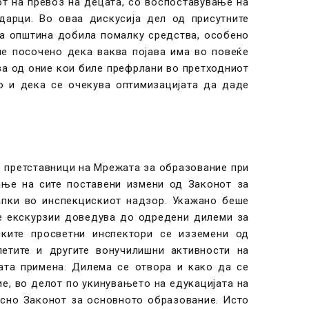
от на превоз на децата, со воспоставување на
дарци. Во оваа дискусија дел од присутните
та општина добила помалку средства, особено
ше посочено дека ваква појава има во повеќе
ва од оние кои биле префрлани во претходниот
о и дека се очекува оптимизацијата да даде
е претставници на Мрежата за образование при
ање на сите поставени измени од Законот за
апки во инспекцискиот надзор. Укажано беше
е екскурзии доведува до одредени дилеми за
ките просветни инспектори се изземени од
етите и другите вонучилишни активности на
ата примена. Дилема се отвора и како да се
е, во делот по укинувањето на едукацијата на
сно Законот за основното образование. Исто