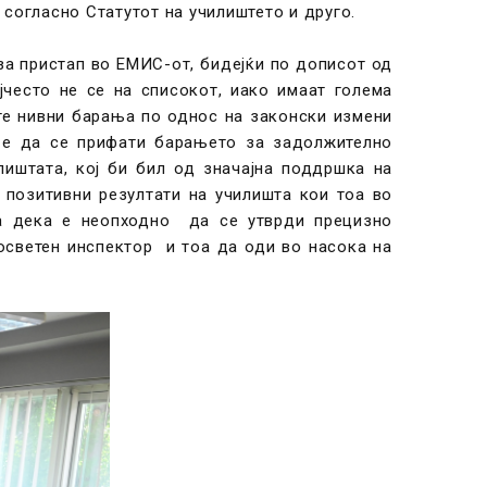
 согласно Статутот на училиштето и друго.
а пристап во ЕМИС-от, бидејќи по дописот од
често не се на списокот, иако имаат голема
те нивни барања по однос на законски измени
 е да се прифати барањето за задолжително
лиштата, кој би бил од значајна поддршка на
позитивни резултати на училишта кои тоа во
аа дека е неопходно да се утврди прецизно
осветен инспектор и тоа да оди во насока на