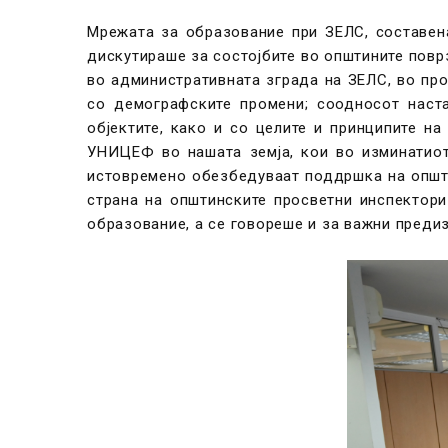
Мрежата за образование при ЗЕЛС, составен
дискутираше за состојбите во општините поврз
во административната зграда на ЗЕЛС, во про
со демографските промени; соодносот наста
објектите, како и со целите и принципите н
УНИЦЕФ во нашата земја, кои во изминатио
истовремено обезбедуваат поддршка на општи
страна на општинските просветни инспектор
образование, а се говореше и за важни преди