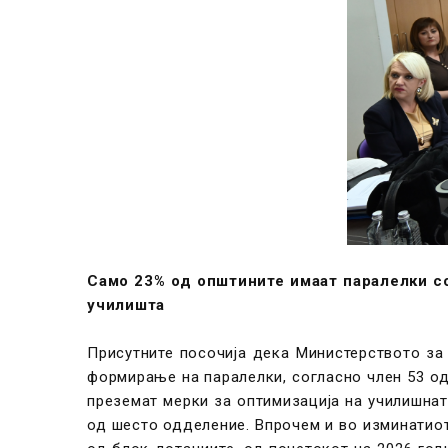
Само 23% од општините имаат паралелки со
училишта
Присутните посочија дека Министерството за
формирање на паралелки, согласно член 53 о
преземат мерки за оптимизација на училишна
од шесто одделение. Впрочем и во изминатио