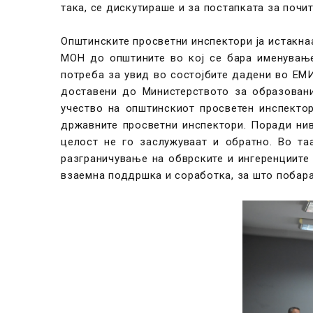
така, се дискутираше и за постапката за почи
Општинските просветни инспектори ја истакн
МОН до општините во кој се бара именување
потреба за увид во состојбите дадени во ЕМ
доставени до Министерството за образован
учество на општинскиот просветен инспектор
државните просветни инспектори. Поради ни
целост не го заслужуваат и обратно. Во т
разграничување на обврските и ингеренциите
взаемна поддршка и соработка, за што побар