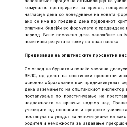
започнатиот процес на оптимизација на учили
комунално претпријатие за превоз, говореш
нагласија дека со воведување на новата фор
ако се има во предвид дека појдовниот крит
општини, бидејќи во формулата е предвидена 
период. Беше посочено дека заложбите на М
позитивни резултати токму во оваа насока.
Предизвици на општинските просветни ин
Со оглед на бурната и повеќе часовна дискус
ЗЕЛС, од делот на општински просветни инс
основно образование кои предизвикуваат се
дека изземањето на општинскиот инспектор 
постапување по пристигнување на претста
надлежноста за вршење надзор над Правилн
учениците од основните и средните училишт
постапува по увидот за непочитување на зако
родител и неможноста за издавање прекршоч