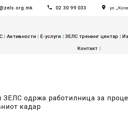
@zels.org.mk
02 30 99 033
ул. „Коп
С
|
Активности
|
E-услуги
|
ЗЕЛС тренинг центар
|
Из
Контакт
|
 ЗЕЛС одржа работилница за проце
вниот кадар