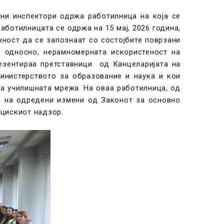
ни инспектори одржа работилница на која се
аботилницата се одржа на 15 мај, 2026 година,
жност да се запознаат со состојбите поврзани
а односно, нерамномерната искористеност на
резентираа претставници од Канцеларијата на
нистерството за образование и наука и кои
а училишната мрежа. На оваа работилница, од
а на одредени измени од Законот за основно
кцискиот надзор.