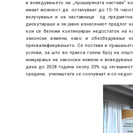
и воведувањето на ,,проширената настава“ к
имаат можност да остануваат до 15-16 часот 
вклучување и на наставници од предметна 
дискутираше и за јавно изнесениот предлог н
кои се бележи континуиран недостаток на к
законски измени, како и обезбедување на
преквалификувањето. Се постави и прашањето
услови, за што во пракса голем број на опш
иницирање на законски измени и воведување 
дека до 2028 година околу 20% од сегашниот
средини, училиштата се соочуваат и со недос