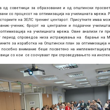
а од советници за образование и од општински просвет
ани со процесот на оптимизација на училишната мрежа. Р
сториите на ЗЕЛС тренинг центарот. Присутните имаа мо
вник-ученик; бројот на централни и подрачни училишт
а оптимизација на училишната мрежа. Овие анализи ги п
т период спроведоа низа истражувања на барање на Ми
ните за изработка на Општински план за оптимизација н
и посебно внимание беше посветено на имплементацијат
звици со кои се соочуваат при спроведувањето на инспе