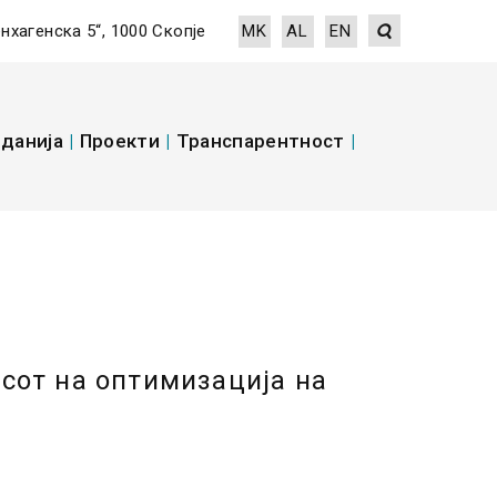
енхагенска 5“, 1000 Скопје
MK
AL
EN
данија
|
Проекти
|
Транспарентност
|
сот на оптимизација на