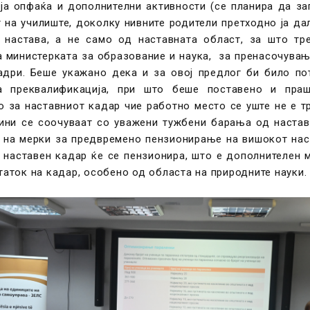
оја опфаќа и дополнителни активности (се планира да за
на училиште, доколку нивните родители претходно ја дале
настава, а не само од наставната област, за што тр
а министерката за образование и наука, за пренасочувањ
адри. Беше укажано дека и за овој предлог би било п
 преквалификација, при што беше поставено и праш
 за наставниот кадар чие работно место се уште не е т
тини се соочуваат со уважени тужбени барања од настав
на мерки за предвремено пензионирање на вишокот наст
 наставен кадар ќе се пензионира, што е дополнителен 
таток на кадар, особено од областа на природните науки.