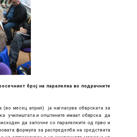
росечниот број на паралелка во подрачните
 (во месец април) ја нагласува обврската за
ека училиштата и општините имаат обврска да
исходен да започне со паралелките од прво и
новата формула за распределба на средствата