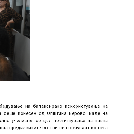
збедување на балансирано искористување на
жа беше изнесен од Општина Берово, каде на
ално училиште, со цел постигнување на нивна
наа предизвиците со кои се соочуваат во сега