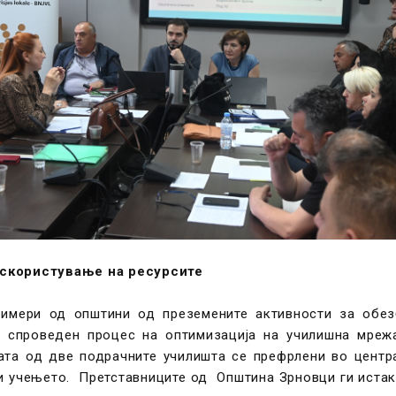
искористување на ресурсите
римери од општини од преземените активности за обе
а спроведен процес на оптимизација на училишна мре
ата од две подрачните училишта се префрлени во центр
и учењето. Претставниците од Општина Зрновци ги истак