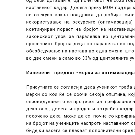
од блок дотациите, од почетокот на 2026 го
наставниот кадар. Досега преку МОН поддршк
се очекува ваква поддршка да добијат сит
искористување на ресурсите (оптимизација)
континуиран пораст на бројот на наставниц
законскиот улов за паралелка во централни
просечниот број на деца по паралелка во по
обезбедување на настава во една смена, што
во две смени а само во 33% од централните у
Изнесени предлог -мерки за оптимизација
Присутните се согласија дека ученикот треба
мерки со кои ќе се соочи секоја општина, к
спроведувањето на процесот за префрлање н
дека овој, досега изграден и потребен кад
посочено дека може да се почне со креирање
на бројот на учениците наспроти наставниот 
бидејќи засега се плаќаат дополнителни средс