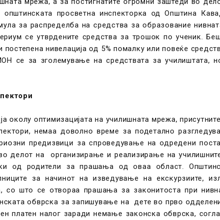
шната мрежа, а за постигнатите огромни заштеди во дел
е општинската просветна инспекторка од Општина Кава
мула за распределба на средства за образование нивна
ериум се утврдените средства за трошок по ученик. Бе
и постепена нивелација од 5% помалку или повеќе средст
ОН се за зголемување на средствата за училиштата, н
спектори
ија околу оптимизацијата на училишната мрежа, присутнит
пектори, немаа доволно време за подетално разгледув
риозни предизвици за спроведување на одредени пост
во делот на организирање и реализирање на училишнит
вки од родители за прашања од оваа област. Општинс
иците за начинот на изведување на екскурзиите, изл
а, со што се отвораа прашања за законитоста при нивн
нската обврска за запишување на дете во прво одделени
ен платен налог заради немање законска обврска, согла