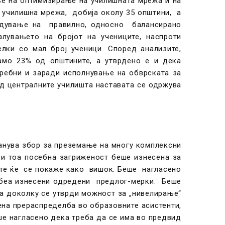
ње на оптимизирање на училишната мрежа и на
 училишна мрежа, добија околу 35 општини, а
бедување на правилно, односно балансирано
алувањето на бројот на учениците, наспроти
лки со мал број ученици. Според анализите,
само 23% од општините, а утврдено е и дека
требни и заради исполнување на обврската за
д централните училишта наставата се одржува
танува збор за преземање на многу комплексни
ри тоа посебна загриженост беше изнесена за
те ќе се покаже како вишок. Беше нагласено
 беа изнесени одредени предлог-мерки. Беше
а доколку се утврди можност за „нивелирање“
ена прераспределба во образовните асистенти,
еше нагласено дека треба да се има во предвид