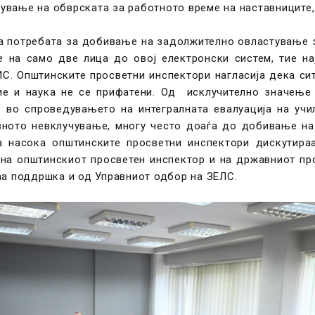
тување на обврската за работното време на наставниците,
аа потребата за добивање на задолжително овластување з
 на само две лица до овој електронски систем, тие нај
ИС. Општинските просветни инспектори нагласија дека си
ие и наука не се прифатени. Од исклучително значење
 во спроведувањето на интегралната евалуација на учи
вното невклучување, многу често доаѓа до добивање на 
аа насока општинските просветни инспектори дискутир
 на општинскиот просветен инспектор и на државниот пр
аа поддршка и од Управниот одбор на ЗЕЛС.