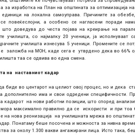
дина, општините ќе почувствуваат потреба за спроведува
а за изработка на План на општината за оптимизација на
е единици на локална самоуправа. Причините за обез
 се повеќеслојни, а особено се нагласени поради нам
и што доведува до честа појава на креирање на парале
те училишта, со најмалку 20 ученици, ја исполнуваат 
драчните училишта изнесува 5 ученици. Промените се по
 е заложба на МОН, каде сега е утврдено дека во 66% о
чилишта таа се одвива во една смена.
та на наставниот кадар
 да биде во центарот на целиот овој процес, но и дека с
оја дополнително има и свои одредени специфичности. П
а кадарот на нови работни позиции, што според анализи
ар мора максимално правилно да се искористи и при тоа
 на нова реонизација на училишната мрежа во општинат
кадар. Понатаму беше посочена и можноста за нивна врем
тва за околу 1.300 вакви ангажирани лица. Исто така, б