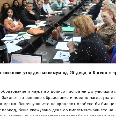
 законски утврден минимум од 20 деца, а 5 деца е п
 образование и наука во дописот испратен до училиштата
д Законот за основно образование и воедно нагласува д
та мрежа. Започнувањето на процесот особено би бил цел
т период, беше укажувано дека со имплементирањето на 