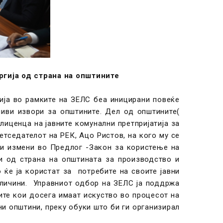
гија од страна на општините
гија во рамките на ЗЕЛС беа иницирани повеќе
иви извори за општините. Дел од општините(
иценца на јавните комунални претпријатија за
етседателот на РЕК, Ацо Ристов, на кого му се
ки измени во Предлог -Закон за користење на
и од страна на општината за производство и
 ќе ја користат за потребите на своите јавни
оличини. Управниот одбор на ЗЕЛС ја поддржа
ите кои досега имаат искуство во процесот на
ни општини, преку обуки што би ги организирал