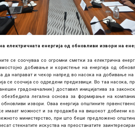
а електричната енергија од обновливи извори на енер
ните се соочуваа со огромни сметки за електрична енер
мостојно добивање и користење на енергија од обновл
 да направат и чекор напред во насока на добивање на л
ја се соочија со одредени предизвици. Во таа насока, пр
анешен градоначалник) доставил иницијатива за законс
се обезбедила легална основа за формирање на компани
обновливи извори. Оваа енергија општините првенствено
ка ќе имаат можност и за продажба на вишокот добиени к
адлежното министерство, при што беше предложено општин
есат стекнатите искуства на преостанатите заинтересира