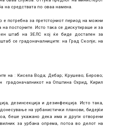
ба на средствата по оваа намена.
о е потребна за претстојниот период на можни
на постојните. Исто така се дискутираше и за
зен штаб на ЗЕЛС кој ќе биде достапен за
штаб се градоначалниците: на Град Скопје; на
те на : Кисела Вода; Дебар; Крушево; Берово;
ан градоначалникот на Општина Охрид, Кирил
ја, дезинсекција и дезинфекција. Исто така,
 донесување на урбанистички планови, бидејќи
тоа, беше укажано дека има и други отворени
вилник за урбана опрема, потоа во делот на