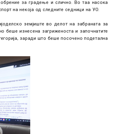
добрение за градење и слично. Во таа насока
порт на некоја од следните седници на УО.
јоделско земјиште во делот на забраната за
но беше изнесена загриженоста и започнатите
тегорија, заради што беше посочено подетална