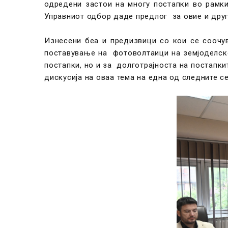
одредени застои на многу постапки во рамки
Управниот одбор даде предлог за овие и друг
Изнесени беа и предизвици со кои се соочу
поставување на фотоволтаици на земјоделско
постапки, но и за долготрајноста на постапк
дискусија на оваа тема на една од следните с