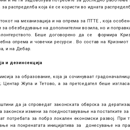
а за распределба која ќе се користи во идната распредел
токот на механизација и на опрема за ПТТЕ , која особен
 за обезбедување на дополнителни возила, но и поправка 
олонтерството. Беше договорено да се формира Кри
ребна опрема и човечки ресурси . Во состав на Кризниот 
а, и на Дебар.
ја и дезинсекција
исија за образование, која ја сочинуваат градоначалници
; Центар Жупа и Тетово, а за претседател беше изглас
штини да ја спроведат законската обврска за дератизаци
на законски измени за поедноставување на постапките за
аат потребата за побрз локален економски развој. При 
ање на покренатата иницијатива за донесување на пра