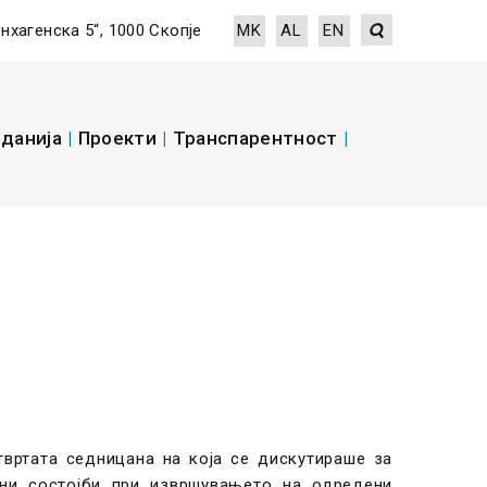
енхагенска 5“, 1000 Скопје
MK
AL
EN
данија
|
Проекти
|
Транспарентност
|
твртата седницана на која се дискутираше за
лни состојби при извршувањето на одредени