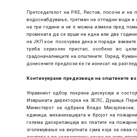
Претседателот на РКЕ, Ристов, посочи и на 
водоснабдување, третман на отпадни води и 
на три години и не е можна измена пред пом
промената да се врши на една или две години
на ЈКП кои посочуваа дека и поради ваквите 
треба сериозен пристап, особено во цел
градоначалниците на општините: Охрид, Куман
донесените предлози ќе ги изнесат на разгле
Континуирани предизвици на општините во
Управниот одбор покрена дискусија и состо
Извршната директорка на ЗЕЛС, Душица Пери
Министерот за одбрана Владо Мисајловски, 
единици, механизацијата и бројот на пожарн
голема дискрепанција во платите на пожарн
зголемување на вкупната сума која за оваа 
заштита е во несразмерен износ во сите општ