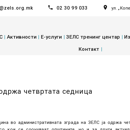
@zels.org.mk
02 30 99 033
ул. „Коп
С
|
Активности
|
E-услуги
|
ЗЕЛС тренинг центар
|
Из
Контакт
|
 одржа четвртата седница
дина во административната зграда на ЗЕЛС ја одржа че
со кои се соочуваат општините, но и за други актуе