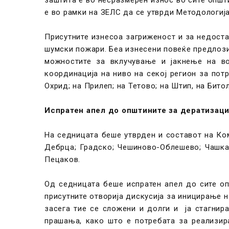
е во рамки на ЗЕЛС да се утврди Методологиј
Присутните изнесоа загриженост и за недоста
шумски пожари. Беа изнесени повеќе предлози
можностите за вклучување и јакнење на в
координација на ниво на секој регион за пот
Охрид; на Прилеп; на Тетово; на Штип, на Битол
Испратен апел до општините за дератизаци
На седницата беше утврден и составот на Ком
Дебрца; Градско; Чешиново-Облешево; Чашка
Пецаков.
Од седницата беше испратен апел до сите оп
присутните отворија дискусија за иницирање 
засега тие се сложени и долги и ја стагнир
прашања, како што е потребата за реализир