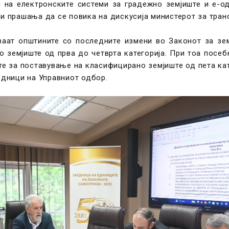
 на електронските системи за градежно земјиште и е-о
и прашања да се повика на дискусија министерот за транс
ваат општините со последните измени во Законот за зем
 земјиште од прва до четврта категорија. При тоа посеб
ите за поставување на класифицирано земјиште од пета ка
едници на Управниот одбор.