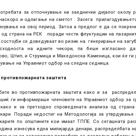
потребата за отпочнување на заеднички дијалог околу р
наскоро и одлагање на сметот . Засега прилагодувањет
инување на овој период. Затоа а предлог е да се покрен
 од страна на РЕК поради чести флуктуации на пазарнит
состојби се доведуваат во ризик на генерирање на загуб
исходноста на идните чекори, па беше изгласано д
ово, Штип, и Струмица и Македонска Каменица, кои ќе ги
дување на Управниот одбор на следна седница.
 противпожарната заштита
јбите во противпожарната заштита како и за распредел
шиќ ги информираше членовите на Управниот одбор за ср
како и за претходно спроведената анализа од страна
икари. Поради недостиг на Методологија за утврдување 
икарите по општините кои имаат ТППЕ. Со сегашната рас
година изнесува една милијарда денари, распределбата н
ини и не ги задоволува потребите за доследно работење 