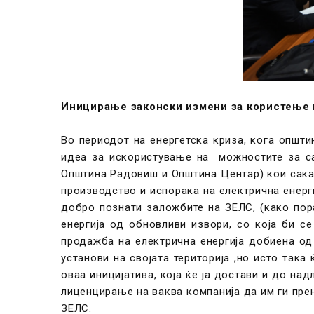
Иницирање законски измени за користење н
Во периодот на енергетска криза, кога општи
идеа за искористување на можностите за са
Општина Радовиш и Општина Центар) кои сакаа
производство и испорака на електрична енерги
добро познати заложбите на ЗЕЛС, (како пор
енергија од обновливи извори, со која би 
продажба на електрична енергија добиена од 
установи на својата територија ,но исто та
оваа иницијатива, која ќе ја достави и до н
лиценцирање на ваква компанија да им ги прен
ЗЕЛС.