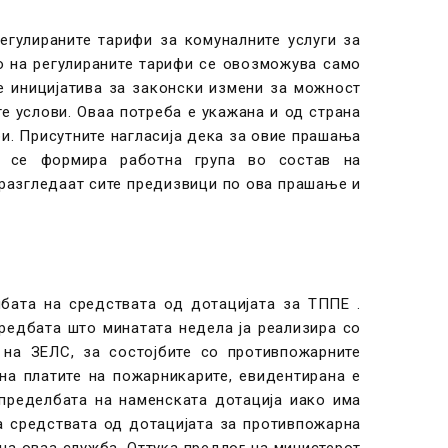
егулираните тарифи за комуналните услуги за
о на регулираните тарифи се овозможува само
е иницијатива за законски измени за можност
е услови. Оваа потреба е укажана и од страна
и. Присутните нагласија дека за овие прашања
а се формира работна група во состав на
 разгледаат сите предизвици по ова прашање и
бата на средствата од дотацијата за ТППЕ .
едбата што минатата недела ја реализира со
 на ЗЕЛС, за состојбите со противпожарните
на платите на пожарникарите, евидентирана е
пределбата на наменската дотација иако има
а средствата од дотацијата за противпожарна
на оваа служба. Оттука предлог на министерот