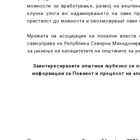
можности за вработување, развој на вештини
клучна улога во надминувањето на овие пре
пристапот до можности и овозможуваат овие к
Мрежата на асоцијации на локални власти 
самоуправа на Република Северна Македонија 
за јакнење на капацитетите на општините за у
Заинтересираните општини љубезно се по
информации за Повикот и процесот на ап