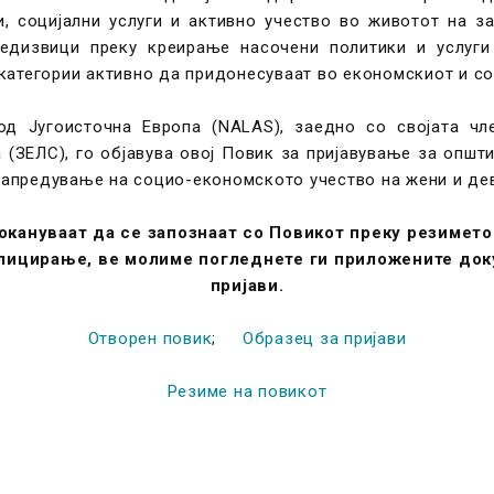
, социјални услуги и активно учество во животот на з
дизвици преку креирање насочени политики и услуги 
атегории активно да придонесуваат во економскиот и соц
од Југоисточна Европа (NALAS), заедно со својата чл
(ЗЕЛС), го објавува овој Повик за пријавување за општ
напредување на социо-економското учество на жени и дево
кануваат да се запознаат со Повикот преку резимето 
лицирање, ве молиме погледнете ги приложените док
пријави.
Отворен повик
;
Образец за пријави
Резиме на повикот