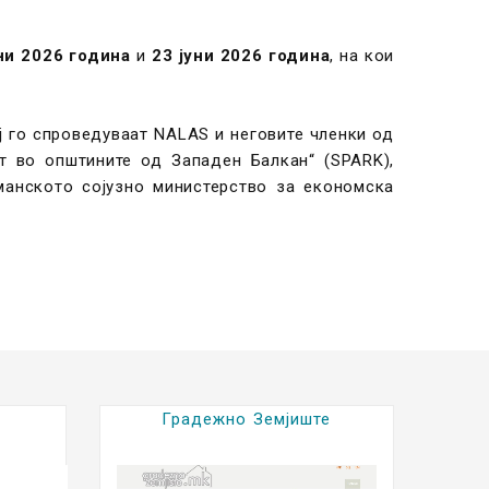
ни 2026 година
и
23 јуни 2026 година
, на кои
ој го спроведуваат NALAS и неговите членки од
т во општините од Западен Балкан“ (SPARK),
манското сојузно министерство за економска
е
Е - Градежна дозвола
Е-