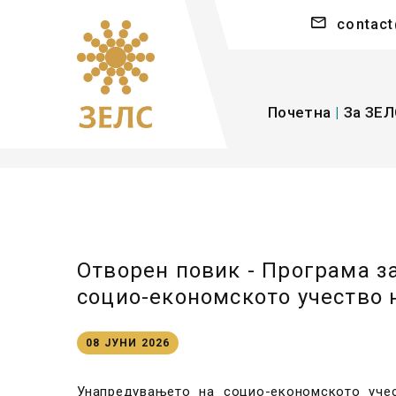
contact
Почетна
|
За ЗЕЛ
Отворен повик - Програма з
социо-економското учество 
08 ЈУНИ 2026
Унапредувањето на социо-економското уче