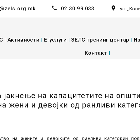
@zels.org.mk
02 30 99 033
ул. „Коп
С
|
Активности
|
E-услуги
|
ЗЕЛС тренинг центар
|
Из
Контакт
|
а јакнење на капацитетите на општ
на жени и девојки од ранливи кате
ство на жените и девојките од ранливи категории по