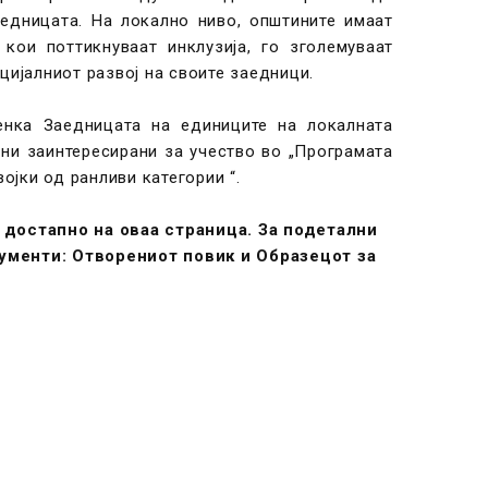
аедницата. На локално ниво, општините имаат
кои поттикнуваат инклузија, го зголемуваат
ијалниот развој на своите заедници.
енка Заедницата на единиците на локалната
ини заинтересирани за учество во „Програмата
јки од ранливи категории “.
достапно на оваа страница. За подетални
ументи: Отворениот повик и Образецот за