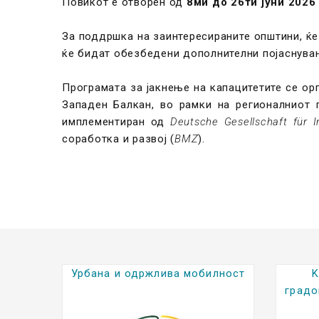
Повикот е отворен од
8ми до 26ти јуни 2026
За поддршка на заинтересираните општини, ќ
ќе бидат обезбедени дополнителни појаснува
Програмата за јакнење на капацитетите се орг
Западен Балкан, во рамки на регионалниот 
имплементиран од
Deutsche Gesellschaft für 
соработка и развој (
BMZ
).
лност
Kратки биографии на
градоначалниците (2025-2029)