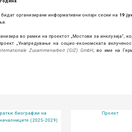
 година
.
е бидат организирани информативни онлајн сесии на
19 ју
ња.
анизира во рамки на проектот „Мостови за инклузија“, к
проект „Унапредување на социо-економската вклученос
Internationale Zusammenarbeit
(GIZ) GmbH
, во име на Гер
Проект
Градежно Земјишт