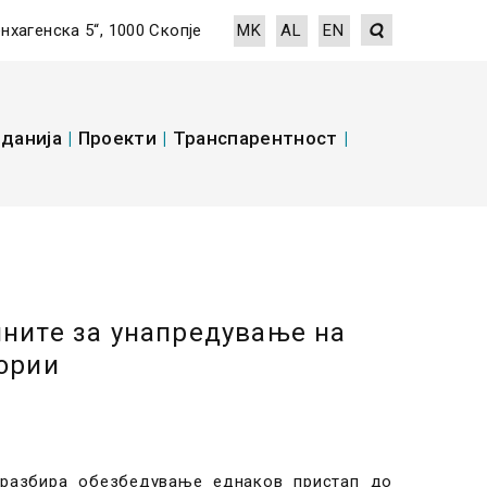
енхагенска 5“, 1000 Скопје
MK
AL
EN
данија
|
Проекти
|
Транспарентност
|
ините за унапредување на
гории
дразбира обезбедување еднаков пристап до