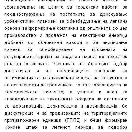
отпочнување иницијативи за законски измени за
усогласување на цените за геодетски работи; за
поедноставување на постапките за донесување
урбанистички планови; за обезбедување на легална
основа за формирање компании од општината со цел
производство и продажба на електрична енергија
добиена од обновливи извори и за иницирање
измени за обезбедување на промената на
регулираните тарифи за вода за пиење во пократок
рок од сегашниот. Членовите на Управниот одбор
дискутираа и за предизвиците поврзани со
оптимизацијата на училишната мрежа, за отсуството
на согласности за градинките, за категоризацијата на
земјоделското земјиште, а упатија и апел за
спроведување на законската обврска на општините
за дератизација, дезинсекција и дезинфекција. Се
дискутираше и за предизвиците на територијалните
противпожарни единици (ТППЕ) и беше формиран
Кризен штаб за летниот период, за подобра