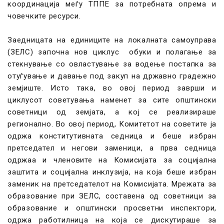
координација меѓу ТППЕ за потребната опрема и
човечките ресурси.
Заедницата на единиците на локалната самоуправа
(ЗЕЛС) започна нов циклус обуки и полагање за
стекнување со овластување за водење постапка за
отуѓување и давање под закуп на државно градежно
земјиште. Исто така, во овој период заврши и
циклусот советувања наменет за сите општински
советници од земјата, а кој се реализираше
регионално. Во овој период, Комитетот на советите ја
одржа конститутивната седница и беше избран
претседател и негови заменици, а прва седница
одржаа и членовите на Комисијата за социјална
заштита и социјална инклузија, на која беше избран
заменик на претседателот на Комисијата. Мрежата за
образование при ЗЕЛС, составена од советници за
образование и општински просветни инспектори,
одржа работилница на која се дискутираше за