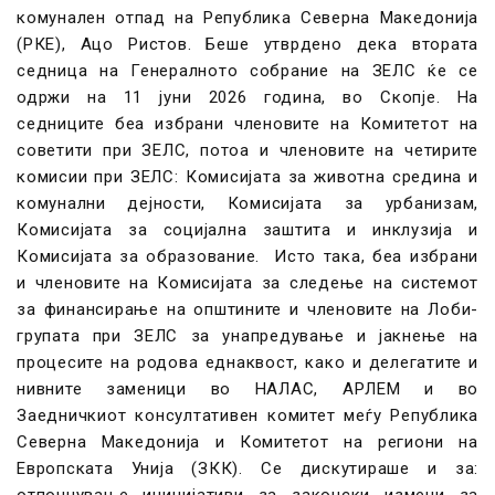
комунален отпад на Република Северна Македонија
(РКЕ), Ацо Ристов. Беше утврдено дека втората
седница на Генералното собрание на ЗЕЛС ќе се
одржи на 11 јуни 2026 година, во Скопје. На
седниците беа избрани членовите на Комитетот на
советити при ЗЕЛС, потоа и членовите на четирите
комисии при ЗЕЛС: Комисијата за животна средина и
комунални дејности, Комисијата за урбанизам,
Комисијата за социјална заштита и инклузија и
Комисијата за образование. Исто така, беа избрани
и членовите на Комисијата за следење на системот
за финансирање на општините и членовите на Лоби-
групата при ЗЕЛС за унапредување и јакнење на
процесите на родова еднаквост, како и делегатите и
нивните заменици во НАЛАС, АРЛЕМ и во
Заедничкиот консултативен комитет меѓу Република
Северна Македонија и Комитетот на региони на
Европската Унија (ЗКК). Се дискутираше и за: