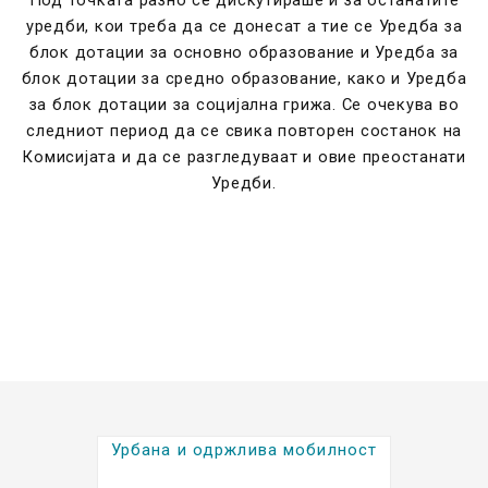
Под точката разно се дискутираше и за останатите
уредби, кои треба да се донесат а тие се Уредба за
блок дотации за основно образование и Уредба за
блок дотации за средно образование, како и Уредба
за блок дотации за социјална грижа. Се очекува во
следниот период да се свика повторен состанок на
Комисијата и да се разгледуваат и овие преостанати
Уредби.
Урбана и одржлива мобилност
Kратки биографии на
градоначалниците (2025-2029)