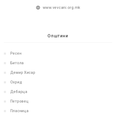
www.vevcani.org.mk
Општини
Ресен
Битола
Демир Хисар
Охрид
Дебарца
Петровец
Пласница