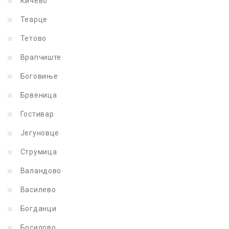
Кичево
Теарце
Тетово
Врапчиште
Боговиње
Брвеница
Гостивар
Јегуновце
Струмица
Валандово
Василево
Богданци
Босилово