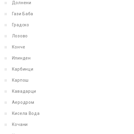
Долнени
Гази Баба
Градско
Лозово
Конче
Илинден
Карбинци
Карпош
Кавадарци
Аеродром
Кисела Вода
Кочани