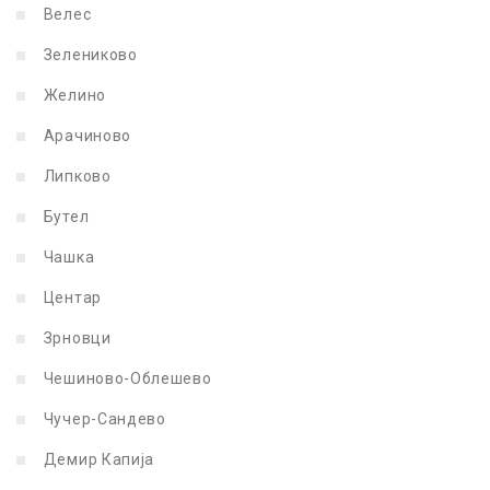
Велес
Зелениково
Желино
Арачиново
Липково
Бутел
Чашка
Центар
Зрновци
Чешиново-Облешево
Чучер-Сандево
Демир Капија