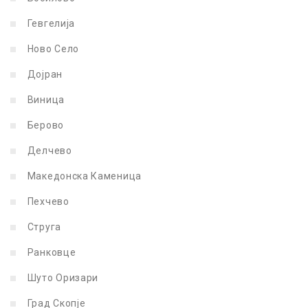
Гевгелија
Ново Село
Дојран
Виница
Берово
Делчево
Македонска Каменица
Пехчево
Струга
Ранковце
Шуто Оризари
Град Скопје