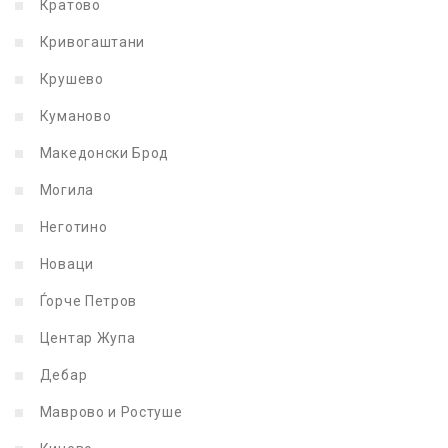
Кратово
Кривогаштани
Крушево
Куманово
Македонски Брод
Могила
Неготино
Новаци
Ѓорче Петров
Центар Жупа
Дебар
Маврово и Ростуше