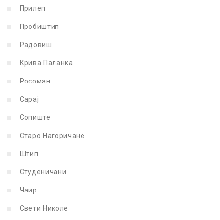
Прилеп
Пробиштип
Радовиш
Крива Паланка
Росоман
Сарај
Сопиште
Старо Нагоричане
Штип
Студеничани
Чаир
Свети Николе