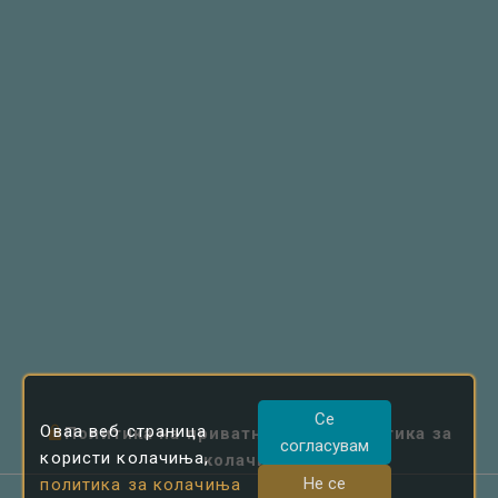
Се
Оваа веб страница
Политика на приватност
|
Политика за
согласувам
користи колачиња,
колачиња
Не се
политика за колачиња