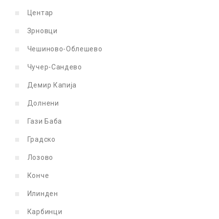
Центар
Зрновци
Чешиново-Облешево
Чучер-Сандево
Демир Капија
Долнени
Гази Баба
Градско
Лозово
Конче
Илинден
Карбинци