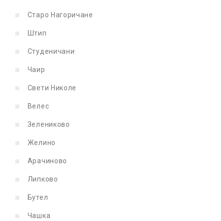
Старо Нагоричане
Штип
Студеничани
Чаир
Свети Николе
Велес
Зелениково
Желино
Арачиново
Липково
Бутел
Чашка