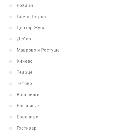
Новаци
Ѓорче Петров
Центар Жупа
Дебар
Маврово и Ростуше
Кичево
Теарце
Тетово
Врапчиште
Боговиње
Брвеница
Гостивар