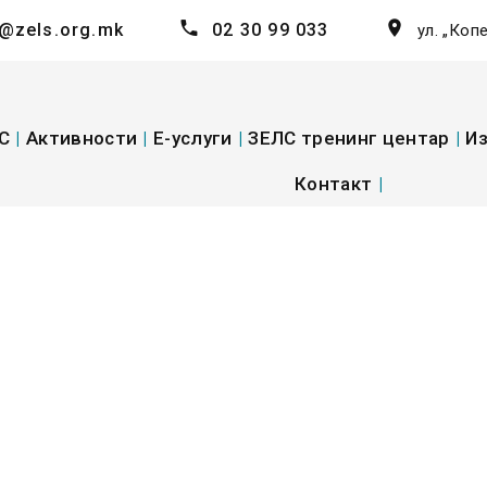
@zels.org.mk
02 30 99 033
ул. „Коп
С
|
Активности
|
E-услуги
|
ЗЕЛС тренинг центар
|
Из
Контакт
|