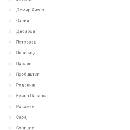
Демир Хисар
Охрид
Дебарца
Петровец
Пласница
Прилеп
Пробиштип
Радовиш
Крива Паланка
Росоман
Сарај
Сопиште