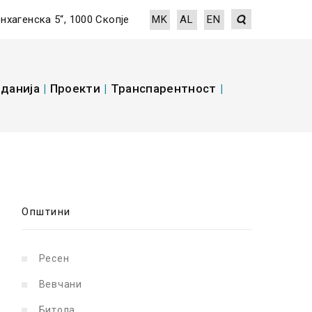
енхагенска 5“, 1000 Скопје
MK
AL
EN
данија
|
Проекти
|
Транспарентност
|
Општини
Ресен
Вевчани
Битола