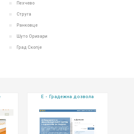
Пехчево
Струга
Ранковце
Шуто Оризари
Град Скопје
е
Е - Градежна дозвола
Е-