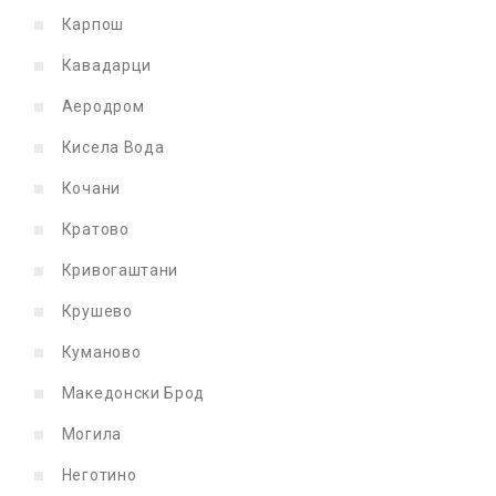
Карпош
Кавадарци
Аеродром
Кисела Вода
Кочани
Кратово
Кривогаштани
Крушево
Куманово
Македонски Брод
Могила
Неготино