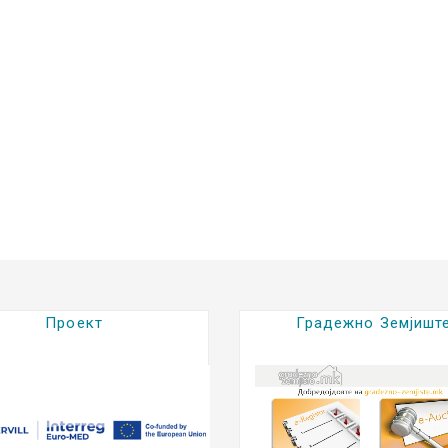
Проект
Градежно Земјишт