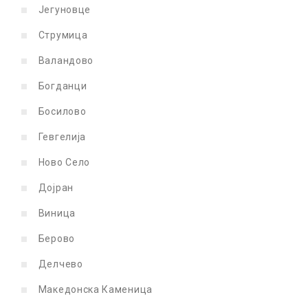
Јегуновце
Струмица
Валандово
Богданци
Босилово
Гевгелија
Ново Село
Дојран
Виница
Берово
Делчево
Македонска Каменица