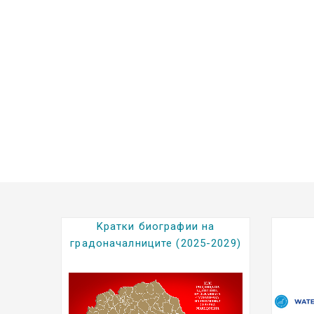
лност
Kратки биографии на
градоначалниците (2025-2029)