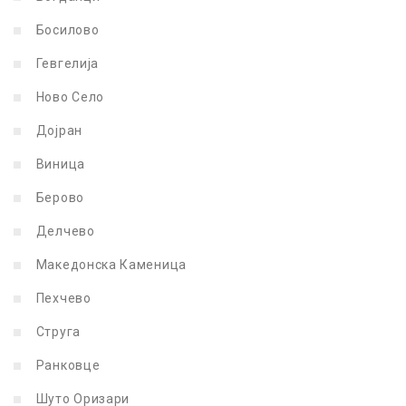
Босилово
Гевгелија
Ново Село
Дојран
Виница
Берово
Делчево
Македонска Каменица
Пехчево
Струга
Ранковце
Шуто Оризари