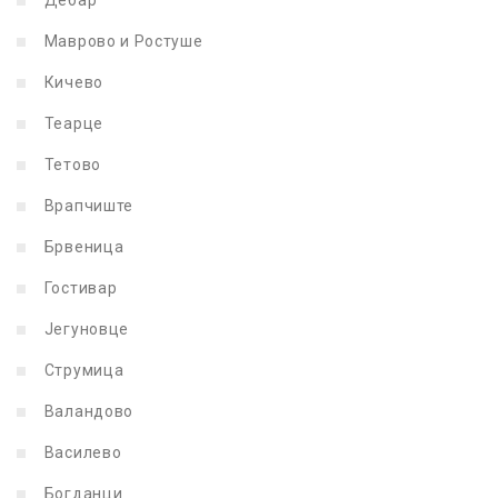
Маврово и Ростуше
Кичево
Теарце
Тетово
Врапчиште
Брвеница
Гостивар
Јегуновце
Струмица
Валандово
Василево
Богданци