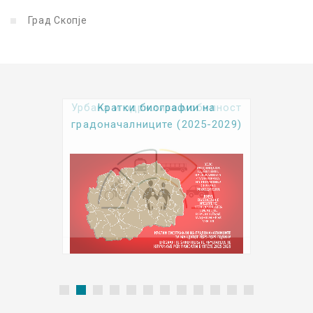
Град Скопје
Урбана и одржлива мобилност
Kратки биографии на
градоначалниците (2025-2029)