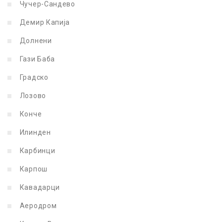
Чучер-Сандево
Демир Капија
Долнени
Гази Баба
Градско
Лозово
Конче
Илинден
Карбинци
Карпош
Кавадарци
Аеродром