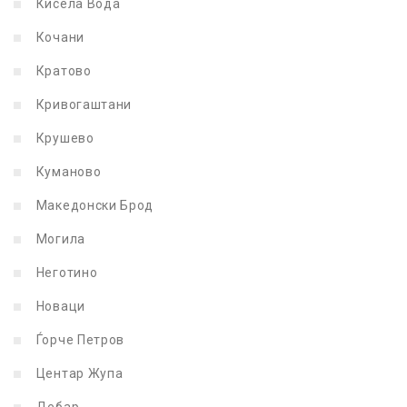
Кисела Вода
Кочани
Кратово
Кривогаштани
Крушево
Куманово
Македонски Брод
Могила
Неготино
Новаци
Ѓорче Петров
Центар Жупа
Дебар