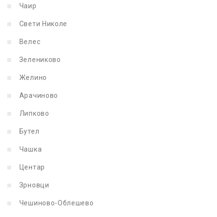
Чаир
Свети Николе
Велес
Зелениково
Желино
Арачиново
Липково
Бутел
Чашка
Центар
Зрновци
Чешиново-Облешево