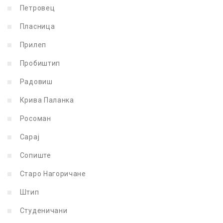
Петровец
Пласница
Прилеп
Пробиштип
Радовиш
Крива Паланка
Росоман
Сарај
Сопиште
Старо Нагоричане
Штип
Студеничани