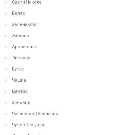
Свети Николе
Велес
Зелениково
Желино
Арачиново
Липково
Бутел
Чашка
Центар
Зрновци
Чешиново-Облешево
Чучер-Сандево