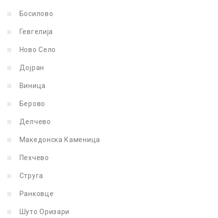
Босилово
Гевгелија
Ново Село
Дојран
Виница
Берово
Делчево
Македонска Каменица
Пехчево
Струга
Ранковце
Шуто Оризари