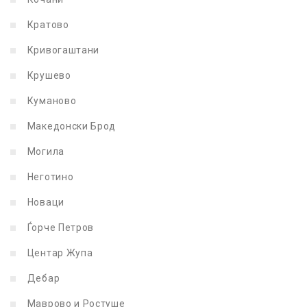
Кратово
Кривогаштани
Крушево
Куманово
Македонски Брод
Могила
Неготино
Новаци
Ѓорче Петров
Центар Жупа
Дебар
Маврово и Ростуше