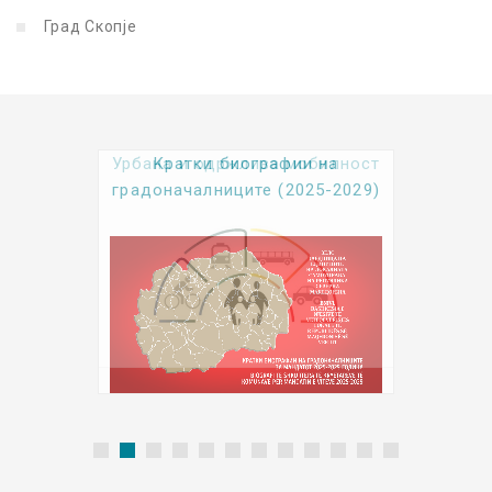
Град Скопје
Урбана и одржлива мобилност
Kратки биографии на
градоначалниците (2025-2029)