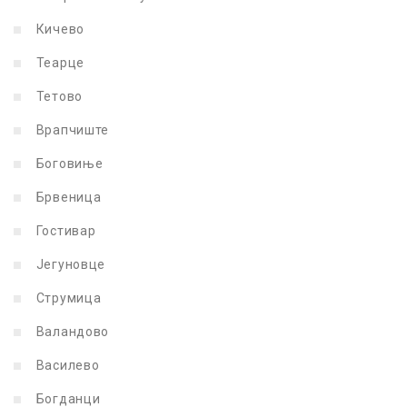
Кичево
Теарце
Тетово
Врапчиште
Боговиње
Брвеница
Гостивар
Јегуновце
Струмица
Валандово
Василево
Богданци