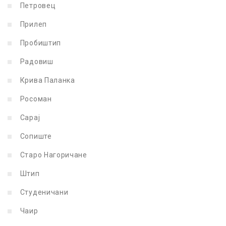
Петровец
Прилеп
Пробиштип
Радовиш
Крива Паланка
Росоман
Сарај
Сопиште
Старо Нагоричане
Штип
Студеничани
Чаир