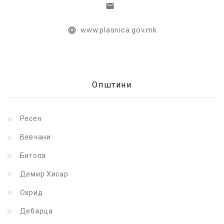
www.plasnica.gov.mk
Општини
Ресен
Вевчани
Битола
Демир Хисар
Охрид
Дебарца