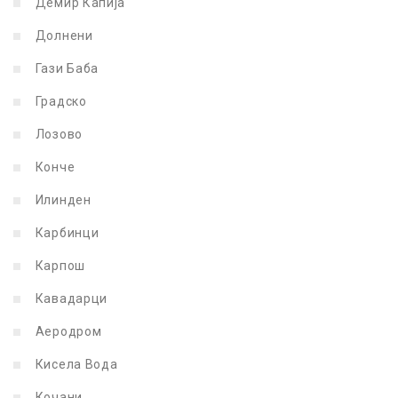
Демир Капија
Долнени
Гази Баба
Градско
Лозово
Конче
Илинден
Карбинци
Карпош
Кавадарци
Аеродром
Кисела Вода
Кочани