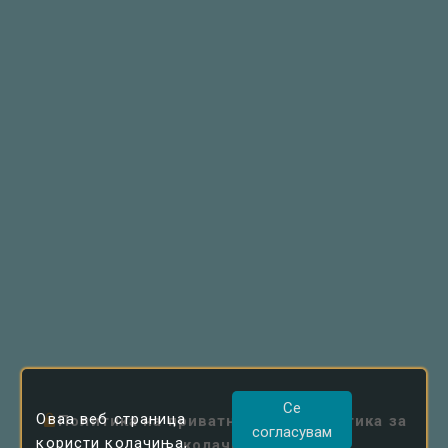
Се
Оваа веб страница
Политика на приватност
|
Политика за
согласувам
користи колачиња,
колачиња