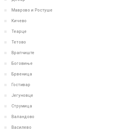
Маврово и Ростуше
Кичево
Теарце
Тетово
Врапчиште
Боговиње
Брвеница
Гостивар
Јегуновце
Струмица
Валандово
Василево