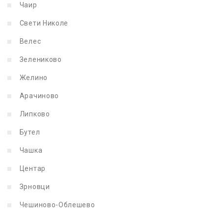
Чаир
Свети Николе
Велес
Зелениково
Желино
Арачиново
Липково
Бутел
Чашка
Центар
Зрновци
Чешиново-Облешево