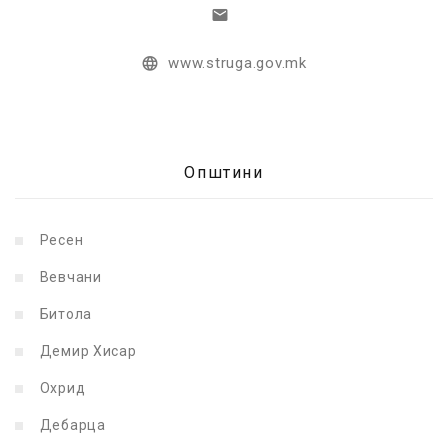
www.struga.gov.mk
Општини
Ресен
Вевчани
Битола
Демир Хисар
Охрид
Дебарца