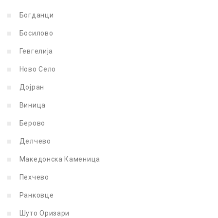
Богданци
Босилово
Гевгелија
Ново Село
Дојран
Виница
Берово
Делчево
Македонска Каменица
Пехчево
Ранковце
Шуто Оризари