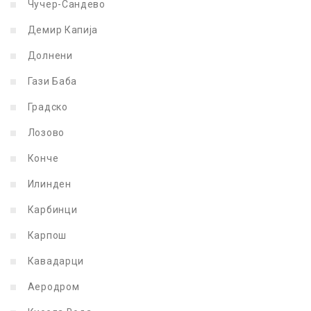
Чучер-Сандево
Демир Капија
Долнени
Гази Баба
Градско
Лозово
Конче
Илинден
Карбинци
Карпош
Кавадарци
Аеродром