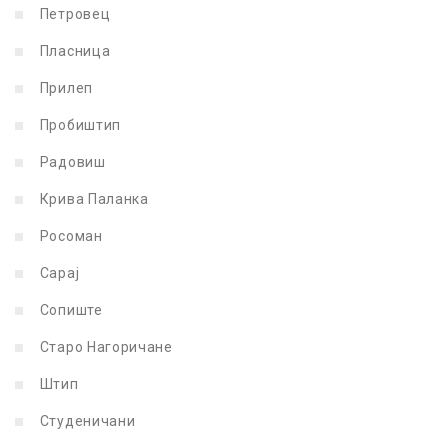
Петровец
Пласница
Прилеп
Пробиштип
Радовиш
Крива Паланка
Росоман
Сарај
Сопиште
Старо Нагоричане
Штип
Студеничани