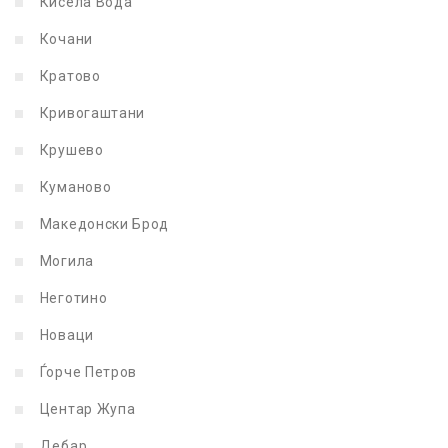
Кисела Вода
Кочани
Кратово
Кривогаштани
Крушево
Куманово
Македонски Брод
Могила
Неготино
Новаци
Ѓорче Петров
Центар Жупа
Дебар