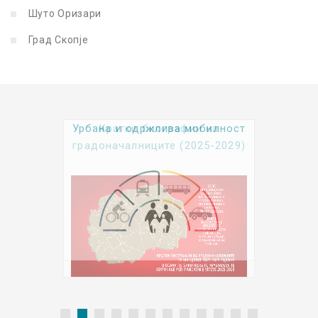
Шуто Оризари
Град Скопје
Урбана и одржлива мобилност
Kратки биографии на
градоначалниците (2025-2029)