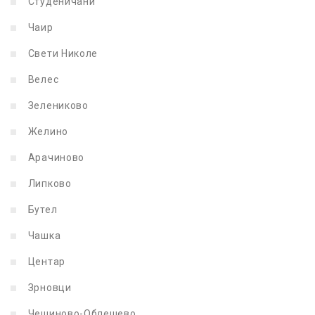
Студеничани
Чаир
Свети Николе
Велес
Зелениково
Желино
Арачиново
Липково
Бутел
Чашка
Центар
Зрновци
Чешиново-Облешево