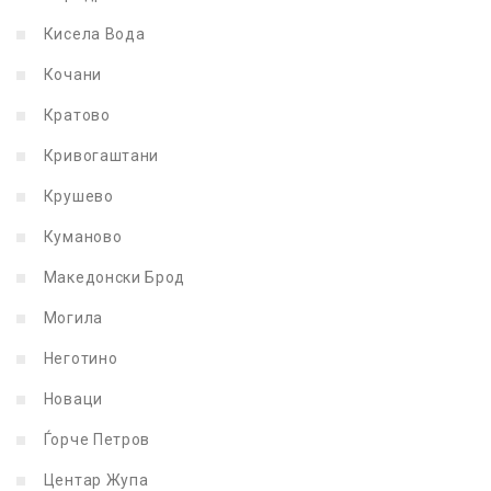
Кисела Вода
Кочани
Кратово
Кривогаштани
Крушево
Куманово
Македонски Брод
Могила
Неготино
Новаци
Ѓорче Петров
Центар Жупа