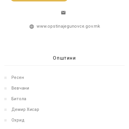
www.opstinajegunovce.gov.mk
Општини
Ресен
Вевчани
Битола
Демир Хисар
Охрид