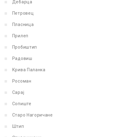
Дебарца
Петровец
Пласница
Прилеп
Пробиштип
Радовиш
Крива Паланка
Росоман
Сарај
Сопиште
Старо Нагоричане
Штип