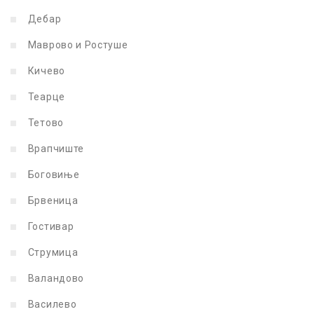
Дебар
Маврово и Ростуше
Кичево
Теарце
Тетово
Врапчиште
Боговиње
Брвеница
Гостивар
Струмица
Валандово
Василево