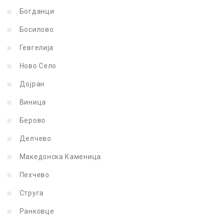
Богданци
Босилово
Гевгелија
Ново Село
Дојран
Виница
Берово
Делчево
Македонска Каменица
Пехчево
Струга
Ранковце