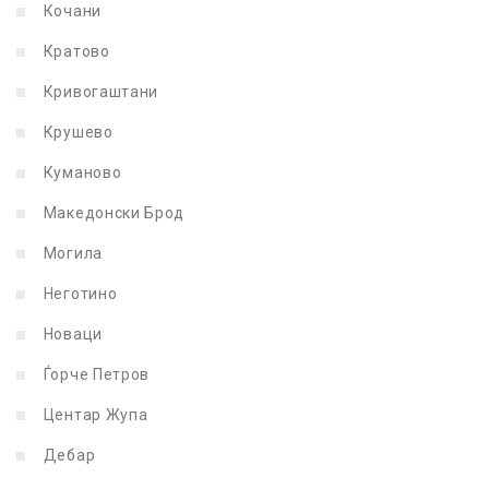
Кочани
Кратово
Кривогаштани
Крушево
Куманово
Македонски Брод
Могила
Неготино
Новаци
Ѓорче Петров
Центар Жупа
Дебар