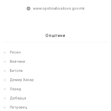
www.opstinabosilovo.gov.mk
Општини
Ресен
Вевчани
Битола
Демир Хисар
Охрид
Дебарца
Петровец