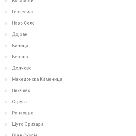
Богданци
Гевгелија
Ново Село
Дојран
Виница
Берово
Делчево
Македонска Каменица
Пехчево
Струга
Ранковце
Шуто Оризари
Град Скопје