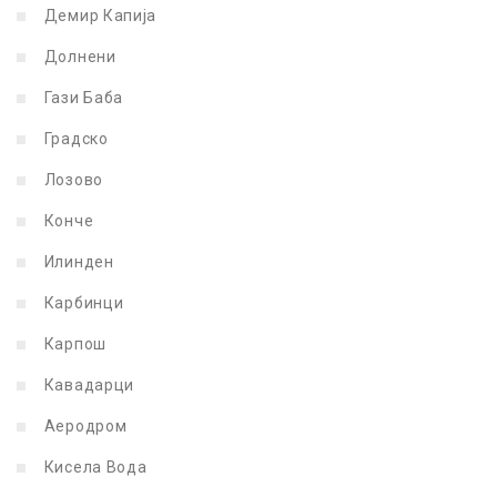
Демир Капија
Долнени
Гази Баба
Градско
Лозово
Конче
Илинден
Карбинци
Карпош
Кавадарци
Аеродром
Кисела Вода