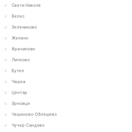
Свети Николе
Велес
Зелениково
Желино
Арачиново
Липково
Бутел
Чашка
Центар
Зрновци
Чешиново-Облешево
Чучер-Сандево