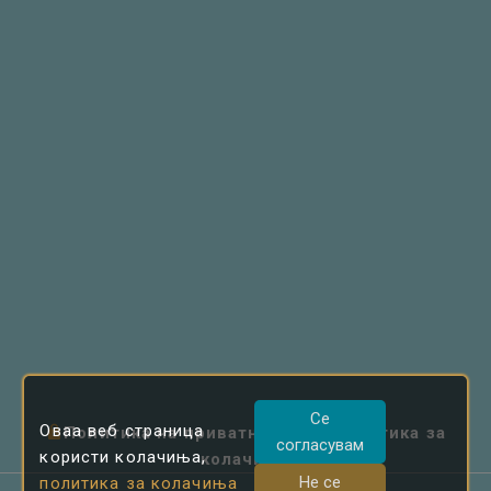
Се
Оваа веб страница
Политика на приватност
|
Политика за
согласувам
користи колачиња,
колачиња
Не се
политика за колачиња