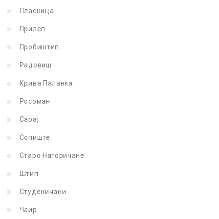
Пласница
Прилеп
Пробиштип
Радовиш
Крива Паланка
Росоман
Сарај
Сопиште
Старо Нагоричане
Штип
Студеничани
Чаир