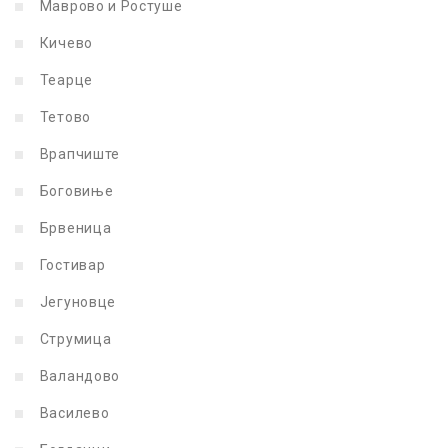
Маврово и Ростуше
Кичево
Теарце
Тетово
Врапчиште
Боговиње
Брвеница
Гостивар
Јегуновце
Струмица
Валандово
Василево