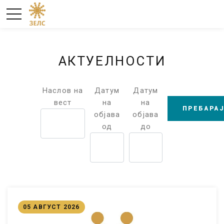
АКТУЕЛНОСТИ
Наслов на
Датум
Датум
вест
на
на
објава
објава
од
до
05 АВГУСТ 2026