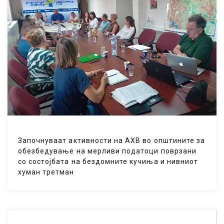
Започнуваат активности на АХВ во општините за
обезбедување на мерливи податоци поврзани
со состојбата на бездомните кучиња и нивниот
хуман третман